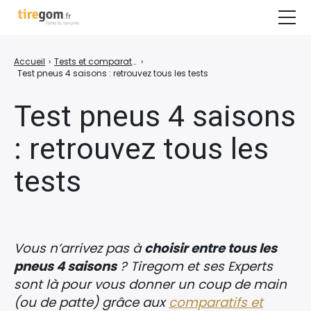
Guide d’achat & Conseils
Accueil
›
Tests et comparatifs des pneus
›
Test pneus 4 saisons : retrouvez tous les tests
Tests & Comparatifs
Test pneus 4 saisons
Guide moto
: retrouvez tous les
COMPARER LES PRIX DES PNEUS
tests
Vous n’arrivez pas à
choisir entre tous les
pneus 4 saisons
?
Tiregom et ses Experts
sont là pour vous donner un coup de main
(ou de patte) grâce aux
comparatifs et